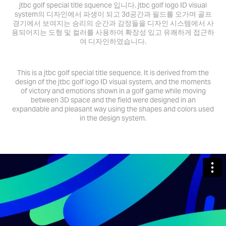
jtbc golf special title squence 입니다. jtbc golf logo ID visual
system의 디자인에서 파생이 되고 3d공간과 필드를 오가며 골프
경기에서 보여지는 승리의 순간과 감정들을 디자인 시스템에서 사
용되어지는 도형 및 컬러를 사용하여 확장성 있고 유쾌하게 접근하
여 디자인하였습니다.
This is a jtbc golf special title sequence. It is derived from the
design of the jtbc golf logo ID visual system, and the moments
of victory and emotions shown in a golf game while moving
between 3D space and the field were designed in an
expandable and pleasant way using the shapes and colors used
in the design system.