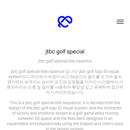
jtbc golf special
jtbc golf special title squence
jtbc golf special title squence 입니다. jtbc golf logo ID visual
system의 디자인에서 파생이 되고 3d공간과 필드를 오가며 골프
경기에서 보여지는 승리의 순간과 감정들을 디자인 시스템에서 사
용되어지는 도형 및 컬러를 사용하여 확장성 있고 유쾌하게 접근하
여 디자인하였습니다.
This is a jtbc golf special title sequence. It is derived from the
design of the jtbc golf logo ID visual system, and the moments
of victory and emotions shown in a golf game while moving
between 3D space and the field were designed in an
expandable and pleasant way using the shapes and colors used
in the design system.