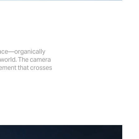
pace—organically
l world. The camera
vement that crosses