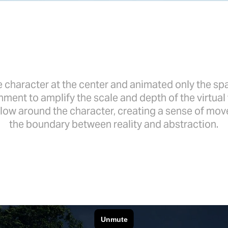
 character at the center and animated only the s
onment to amplify the scale and depth of the virtua
low around the character, creating a sense of mo
the boundary between reality and abstraction.