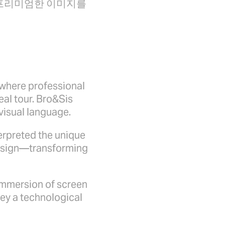
이고 프리미엄한 이미지를
 where professional
eal tour. Bro&Sis
visual language.
terpreted the unique
 design—transforming
 immersion of screen
vey a technological