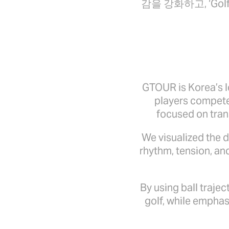
감을 강화하고, ‘Go
GTOUR is Korea’s l
players compete 
focused on tran
We visualized the d
rhythm, tension, an
By using ball traje
golf, while emphas