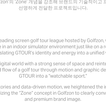
lfzon’의 ‘Zone’ 개념을 강조해 브랜드의 기술적
선명하게 전달한 프로젝트입니다.
eading screen golf tour league hosted by Golfzon,
in an indoor simulator environment just like on a r
slating GTOUR’s identity and energy into a unified 
igital world with a strong sense of space and rein
d flow of a golf tour through motion and graphic
GTOUR into a “watchable sport.”
ctories and data-driven motion, we heightened the
izing the “Zone” concept in Golfzon to clearly con
and premium brand image.