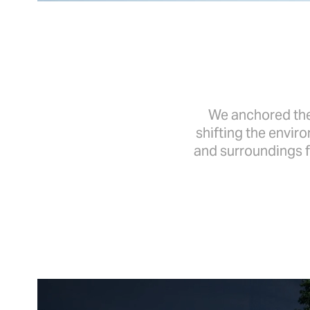
We anchored the
shifting the envir
and surroundings f